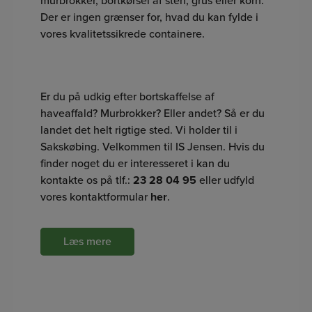
murbrokker
, bortkørsel af
sten
,
grus
eller korn.
Der er ingen grænser for, hvad du kan fylde i
vores kvalitetssikrede containere.
Er du på udkig efter bortskaffelse af
haveaffald? Murbrokker? Eller andet? Så er du
landet det helt rigtige sted. Vi holder til i
Sakskøbing. Velkommen til IS Jensen. Hvis du
finder noget du er interesseret i kan du
kontakte os på tlf.:
23 28 04 95
eller udfyld
vores kontaktformular
her
.
Læs mere