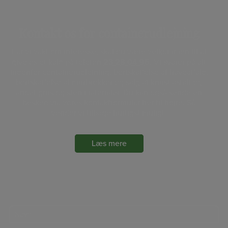
Kontakt os for containerudlejning
Har vi vakt din interesse, skal du være velkommen til at
give os et
kald på telefon
23 28 04 95
. Vi svarer på alt
indenfor
containerudlejning, bortskaffelse af haveaffald,
bortskaffelse af
murbrokker og salg af knust asfalt og
andet grus og sten
materialer. Du kan også sende en
besked via vores
kontaktformular her til højre. Så
vender vi tilbage hurtigst muligt.
Læs mere