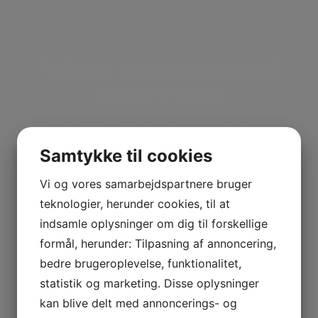
Vi tilbyder containerudlejning på
Lolland & omegn
Læs mere om hvad vi kan tilbyde dig og din
virksomhed – vi er bl.a. eksperter i følgende:
Samtykke til cookies
Vi og vores samarbejdspartnere bruger
teknologier, herunder cookies, til at
indsamle oplysninger om dig til forskellige
formål, herunder: Tilpasning af annoncering,
bedre brugeroplevelse, funktionalitet,
Bortskaffelse af haveaffald og
statistik og marketing. Disse oplysninger
murbrokker
kan blive delt med annoncerings- og