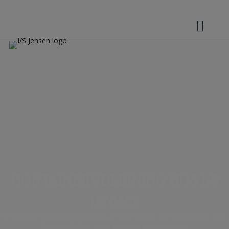
Hop
til
indholdet
CONTAINERUDLEJNING HOS I/S
JENSEN
Vi tilbyder containerudlejning til haveaffald og murbrokker mm.
Kørsel af sten, grus, korn og meget mere.