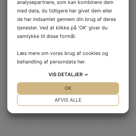
analysepartnere, som kan kombinere dem
med data, du tidligere har givet dem eller
de har indsamlet gennem din brug af deres
tjenester. Ved at klikke på 'OK' giver du
samtykke til disse formål.
Læs mere om vores brug af cookies og
Korn mm. Samt salg af knust
behandling af persondata
her
.
asfalt og andre grus og sten
materialer
VIS
DETALJER
JA
NEJ
OK
JA
NEJ
NØDVENDIGE
PRÆFERENCER
AFVIS ALLE
JA
NEJ
JA
NEJ
MARKETING
STATISTIK
Containerudlejning